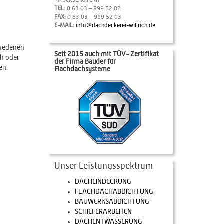
KAISERSLAUTERN
TEL:
0 63 03 – 999 52 02
FAX:
0 63 03 – 999 52 03
E-MAIL:
info@dachdeckerei-willrich.de
hiedenen
Seit 2015 auch mit TÜV- Zertifikat
ch oder
der Firma Bauder für
en.
Flachdachsysteme
Unser Leistungsspektrum
DACHEINDECKUNG
FLACHDACHABDICHTUNG
BAUWERKSABDICHTUNG
SCHIEFERARBEITEN
DACHENTWÄSSERUNG